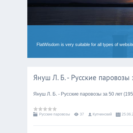
FlatWisdom is very suitable for all types of websit
Януш Л. Б. - Русские паровозы 
Януш Л. Б. - Русские паровозы за 50 лет (195
Русские паровозы
37
Купчинский
25.06.