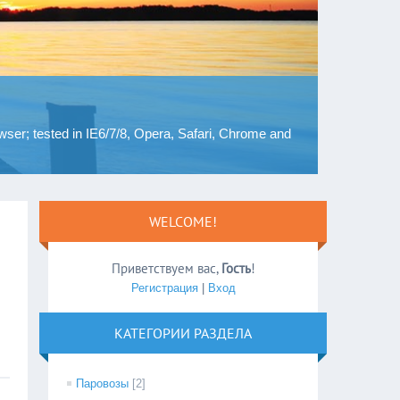
rowser; tested in IE6/7/8, Opera, Safari, Chrome and
WELCOME!
Приветствуем вас
,
Гость
!
Регистрация
|
Вход
КАТЕГОРИИ РАЗДЕЛА
Паровозы
[2]