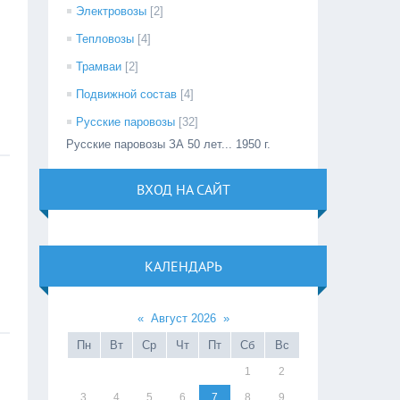
Электровозы
[2]
Тепловозы
[4]
Трамваи
[2]
Подвижной состав
[4]
Русские паровозы
[32]
Русские паровозы ЗА 50 лет... 1950 г.
ВХОД НА САЙТ
КАЛЕНДАРЬ
«
Август 2026
»
Пн
Вт
Ср
Чт
Пт
Сб
Вс
1
2
3
4
5
6
7
8
9