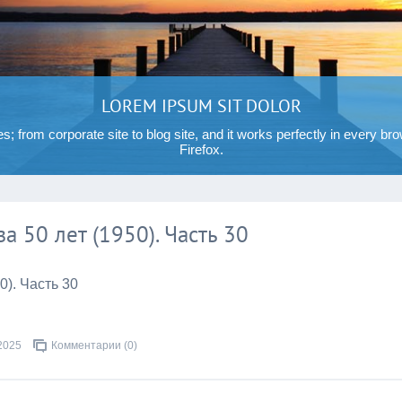
LOREM IPSUM SIT DOLOR
es; from corporate site to blog site, and it works perfectly in every b
Firefox.
за 50 лет (1950). Часть 30
0). Часть 30
2025
Комментарии (0)